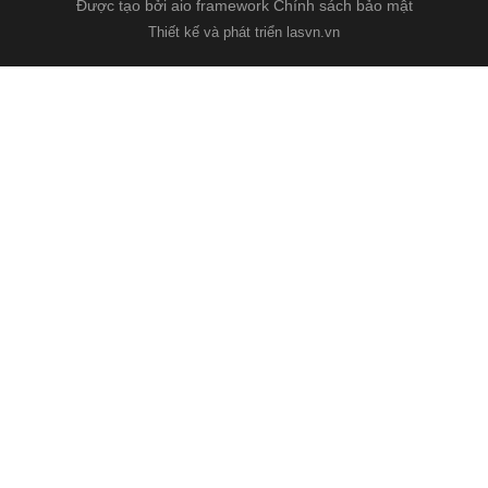
Được tạo bởi aio framework
Chính sách bảo mật
Thiết kế và phát triển lasvn.vn