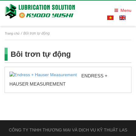
Menu
Bôi trơn tự động
Trang chủ
Bôi trơn tự động
ENDRESS +
HAUSER MEASUREMENT
CÔNG TY TNHH THƯƠNG MẠI VÀ DỊCH VỤ KỸ THUẬT LAS