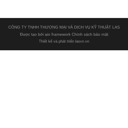
CÔNG TY TNHH THƯƠNG MẠI VÀ DỊCH VỤ KỸ THUẬT LAS
Được tạo bởi aio framework
Chính sách bảo mật
Thiết kế và phát triển lasvn.vn