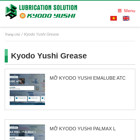
Menu
Kyodo Yushi Grease
Trang chủ
Kyodo Yushi Grease
MỠ KYODO YUSHI EMALUBE ATC
MỠ KYODO YUSHI PALMAX L